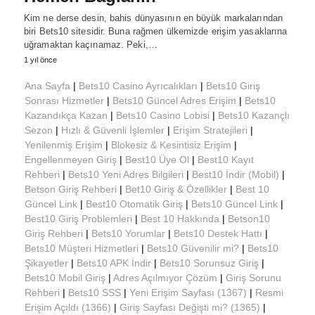
Kim ne derse desin, bahis dünyasının en büyük markalarından
biri Bets10 sitesidir. Buna rağmen ülkemizde erişim yasaklarına
uğramaktan kaçınamaz. Peki,…
1 yıl önce
Ana Sayfa
|
Bets10 Casino Ayrıcalıkları
|
Bets10 Giriş
Sonrası Hizmetler
|
Bets10 Güncel Adres Erişim
|
Bets10
Kazandıkça Kazan
|
Bets10 Casino Lobisi
|
Bets10 Kazançlı
Sezon
|
Hızlı & Güvenli İşlemler
|
Erişim Stratejileri
|
Yenilenmiş Erişim
|
Blokesiz & Kesintisiz Erişim
|
Engellenmeyen Giriş
|
Best10 Üye Ol
|
Best10 Kayıt
Rehberi
|
Bets10 Yeni Adres Bilgileri
|
Best10 İndir (Mobil)
|
Betson Giriş Rehberi
|
Bet10 Giriş & Özellikler
|
Best 10
Güncel Link
|
Best10 Otomatik Giriş
|
Bets10 Güncel Link
|
Best10 Giriş Problemleri
|
Best 10 Hakkında
|
Betson10
Giriş Rehberi
|
Bets10 Yorumlar
|
Bets10 Destek Hattı
|
Bets10 Müşteri Hizmetleri
|
Bets10 Güvenilir mi?
|
Bets10
Şikayetler
|
Bets10 APK İndir
|
Bets10 Sorunsuz Giriş
|
Bets10 Mobil Giriş
|
Adres Açılmıyor Çözüm
|
Giriş Sorunu
Rehberi
|
Bets10 SSS
|
Yeni Erişim Sayfası (1367)
|
Resmi
Erişim Açıldı (1366)
|
Giriş Sayfası Değişti mi? (1365)
|