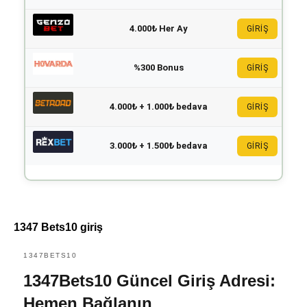
4.000₺ Her Ay
GİRİŞ
%300 Bonus
GİRİŞ
4.000₺ + 1.000₺ bedava
GİRİŞ
3.000₺ + 1.500₺ bedava
GİRİŞ
1347 Bets10 giriş
1347BETS10
1347Bets10 Güncel Giriş Adresi:
Hemen Bağlanın