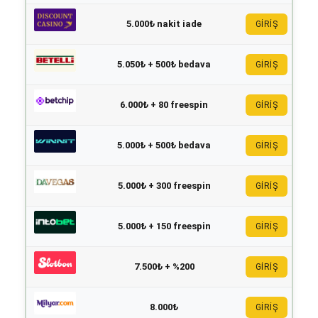
5.000₺ nakit iade
GİRİŞ
5.050₺ + 500₺ bedava
GİRİŞ
6.000₺ + 80 freespin
GİRİŞ
5.000₺ + 500₺ bedava
GİRİŞ
5.000₺ + 300 freespin
GİRİŞ
5.000₺ + 150 freespin
GİRİŞ
7.500₺ + %200
GİRİŞ
8.000₺
GİRİŞ