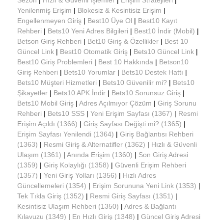
Sezon
|
Hızlı & Güvenli İşlemler
|
Erişim Stratejileri
|
Yenilenmiş Erişim
|
Blokesiz & Kesintisiz Erişim
|
Engellenmeyen Giriş
|
Best10 Üye Ol
|
Best10 Kayıt
Rehberi
|
Bets10 Yeni Adres Bilgileri
|
Best10 İndir (Mobil)
|
Betson Giriş Rehberi
|
Bet10 Giriş & Özellikler
|
Best 10
Güncel Link
|
Best10 Otomatik Giriş
|
Bets10 Güncel Link
|
Best10 Giriş Problemleri
|
Best 10 Hakkında
|
Betson10
Giriş Rehberi
|
Bets10 Yorumlar
|
Bets10 Destek Hattı
|
Bets10 Müşteri Hizmetleri
|
Bets10 Güvenilir mi?
|
Bets10
Şikayetler
|
Bets10 APK İndir
|
Bets10 Sorunsuz Giriş
|
Bets10 Mobil Giriş
|
Adres Açılmıyor Çözüm
|
Giriş Sorunu
Rehberi
|
Bets10 SSS
|
Yeni Erişim Sayfası (1367)
|
Resmi
Erişim Açıldı (1366)
|
Giriş Sayfası Değişti mi? (1365)
|
Erişim Sayfası Yenilendi (1364)
|
Giriş Bağlantısı Rehberi
(1363)
|
Resmi Giriş & Alternatifler (1362)
|
Hızlı & Güvenli
Ulaşım (1361)
|
Anında Erişim (1360)
|
Son Giriş Adresi
(1359)
|
Giriş Kolaylığı (1358)
|
Güvenli Erişim Rehberi
(1357)
|
Yeni Giriş Yolları (1356)
|
Hızlı Adres
Güncellemeleri (1354)
|
Erişim Sorununa Yeni Link (1353)
|
Tek Tıkla Giriş (1352)
|
Resmi Giriş Sayfası (1351)
|
Kesintisiz Ulaşım Rehberi (1350)
|
Adres & Bağlantı
Kılavuzu (1349)
|
En Hızlı Giriş (1348)
|
Güncel Giriş Adresi