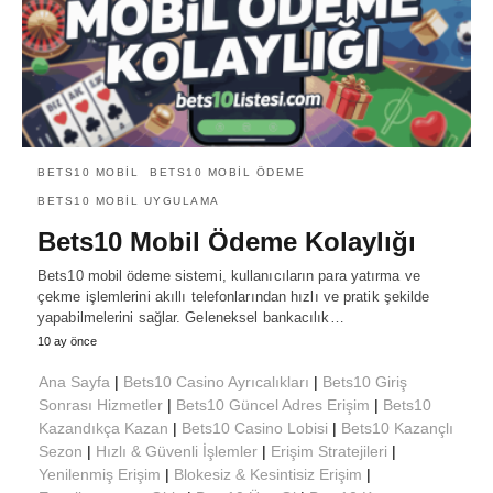
BETS10 MOBIL
BETS10 MOBIL ÖDEME
BETS10 MOBIL UYGULAMA
Bets10 Mobil Ödeme Kolaylığı
Bets10 mobil ödeme sistemi, kullanıcıların para yatırma ve
çekme işlemlerini akıllı telefonlarından hızlı ve pratik şekilde
yapabilmelerini sağlar. Geleneksel bankacılık…
10 ay önce
Ana Sayfa
|
Bets10 Casino Ayrıcalıkları
|
Bets10 Giriş
Sonrası Hizmetler
|
Bets10 Güncel Adres Erişim
|
Bets10
Kazandıkça Kazan
|
Bets10 Casino Lobisi
|
Bets10 Kazançlı
Sezon
|
Hızlı & Güvenli İşlemler
|
Erişim Stratejileri
|
Yenilenmiş Erişim
|
Blokesiz & Kesintisiz Erişim
|