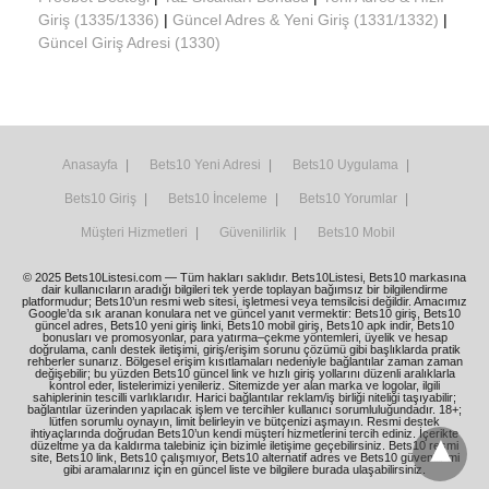
Giriş (1335/1336)
|
Güncel Adres & Yeni Giriş (1331/1332)
|
Güncel Giriş Adresi (1330)
Anasayfa
Bets10 Yeni Adresi
Bets10 Uygulama
Bets10 Giriş
Bets10 İnceleme
Bets10 Yorumlar
Müşteri Hizmetleri
Güvenilirlik
Bets10 Mobil
© 2025 Bets10Listesi.com — Tüm hakları saklıdır. Bets10Listesi, Bets10 markasına
dair kullanıcıların aradığı bilgileri tek yerde toplayan bağımsız bir bilgilendirme
platformudur; Bets10’un resmi web sitesi, işletmesi veya temsilcisi değildir. Amacımız
Google’da sık aranan konulara net ve güncel yanıt vermektir: Bets10 giriş, Bets10
güncel adres, Bets10 yeni giriş linki, Bets10 mobil giriş, Bets10 apk indir, Bets10
bonusları ve promosyonlar, para yatırma–çekme yöntemleri, üyelik ve hesap
doğrulama, canlı destek iletişimi, giriş/erişim sorunu çözümü gibi başlıklarda pratik
rehberler sunarız. Bölgesel erişim kısıtlamaları nedeniyle bağlantılar zaman zaman
değişebilir; bu yüzden Bets10 güncel link ve hızlı giriş yollarını düzenli aralıklarla
kontrol eder, listelerimizi yenileriz. Sitemizde yer alan marka ve logolar, ilgili
sahiplerinin tescilli varlıklarıdır. Harici bağlantılar reklam/iş birliği niteliği taşıyabilir;
bağlantılar üzerinden yapılacak işlem ve tercihler kullanıcı sorumluluğundadır. 18+;
lütfen sorumlu oynayın, limit belirleyin ve bütçenizi aşmayın. Resmi destek
ihtiyaçlarında doğrudan Bets10’un kendi müşteri hizmetlerini tercih ediniz. İçerikte
düzeltme ya da kaldırma talebiniz için bizimle iletişime geçebilirsiniz. Bets10 resmi
site, Bets10 link, Bets10 çalışmıyor, Bets10 alternatif adres ve Bets10 güvenilir mi
gibi aramalarınız için en güncel liste ve bilgilere burada ulaşabilirsiniz.