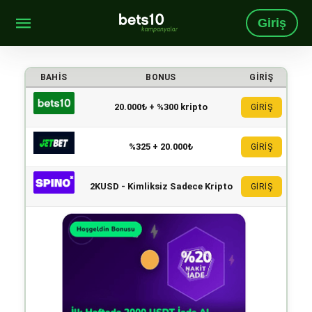
Giriş
BAHIS
BONUS
GIRIŞ
20.000₺ + %300 kripto
GİRİŞ
%325 + 20.000₺
GİRİŞ
2KUSD - Kimliksiz Sadece Kripto
GİRİŞ