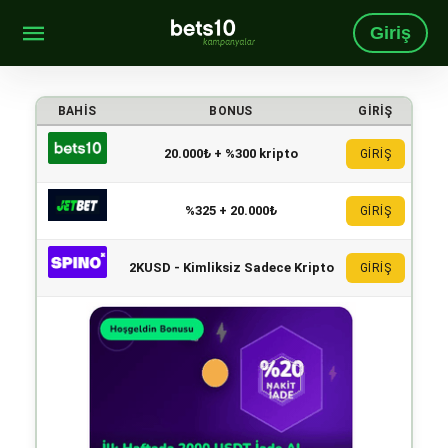
Giriş
BAHIS
BONUS
GIRIŞ
20.000₺ + %300 kripto
GİRİŞ
%325 + 20.000₺
GİRİŞ
2KUSD - Kimliksiz Sadece Kripto
GİRİŞ