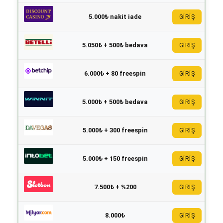
5.000₺ nakit iade
GİRİŞ
5.050₺ + 500₺ bedava
GİRİŞ
6.000₺ + 80 freespin
GİRİŞ
5.000₺ + 500₺ bedava
GİRİŞ
5.000₺ + 300 freespin
GİRİŞ
5.000₺ + 150 freespin
GİRİŞ
7.500₺ + %200
GİRİŞ
8.000₺
GİRİŞ