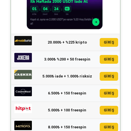
20.000₺ + %225 kripto
GİRİŞ
3.000₺ %200 + 50 freespin
GİRİŞ
5.000₺ iade + 1.000₺ risksiz
GİRİŞ
6.500₺ + 150 freespin
GİRİŞ
5.000₺ + 100 freespin
GİRİŞ
8.000₺ + 150 freespin
GİRİŞ