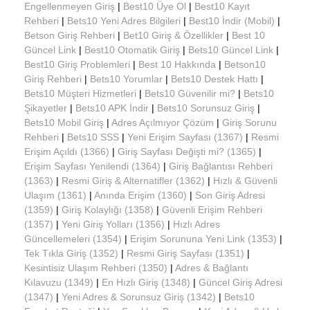
Engellenmeyen Giriş
|
Best10 Üye Ol
|
Best10 Kayıt
Rehberi
|
Bets10 Yeni Adres Bilgileri
|
Best10 İndir (Mobil)
|
Betson Giriş Rehberi
|
Bet10 Giriş & Özellikler
|
Best 10
Güncel Link
|
Best10 Otomatik Giriş
|
Bets10 Güncel Link
|
Best10 Giriş Problemleri
|
Best 10 Hakkında
|
Betson10
Giriş Rehberi
|
Bets10 Yorumlar
|
Bets10 Destek Hattı
|
Bets10 Müşteri Hizmetleri
|
Bets10 Güvenilir mi?
|
Bets10
Şikayetler
|
Bets10 APK İndir
|
Bets10 Sorunsuz Giriş
|
Bets10 Mobil Giriş
|
Adres Açılmıyor Çözüm
|
Giriş Sorunu
Rehberi
|
Bets10 SSS
|
Yeni Erişim Sayfası (1367)
|
Resmi
Erişim Açıldı (1366)
|
Giriş Sayfası Değişti mi? (1365)
|
Erişim Sayfası Yenilendi (1364)
|
Giriş Bağlantısı Rehberi
(1363)
|
Resmi Giriş & Alternatifler (1362)
|
Hızlı & Güvenli
Ulaşım (1361)
|
Anında Erişim (1360)
|
Son Giriş Adresi
(1359)
|
Giriş Kolaylığı (1358)
|
Güvenli Erişim Rehberi
(1357)
|
Yeni Giriş Yolları (1356)
|
Hızlı Adres
Güncellemeleri (1354)
|
Erişim Sorununa Yeni Link (1353)
|
Tek Tıkla Giriş (1352)
|
Resmi Giriş Sayfası (1351)
|
Kesintisiz Ulaşım Rehberi (1350)
|
Adres & Bağlantı
Kılavuzu (1349)
|
En Hızlı Giriş (1348)
|
Güncel Giriş Adresi
(1347)
|
Yeni Adres & Sorunsuz Giriş (1342)
|
Bets10