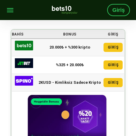
Giriş
BAHIS
BONUS
GIRIŞ
20.000₺ + %300 kripto
GİRİŞ
%325 + 20.000₺
GİRİŞ
2KUSD - Kimliksiz Sadece Kripto
GİRİŞ