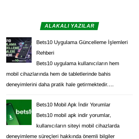
ALAKALI YAZILAR
Bets10 Uygulama Güncelleme İşlemleri
Rehberi
Bets10 uygulama kullanıcıların hem
mobil cihazlarında hem de tabletlerinde bahis
deneyimlerini daha pratik hale getirmektedir.…
Bets10 Mobil Apk İndir Yorumlar
Bets10 mobil apk indir yorumlar,
kullanıcıların siteyi mobil cihazlarda
deneyimleme süreçleri hakkında önemli bilgiler