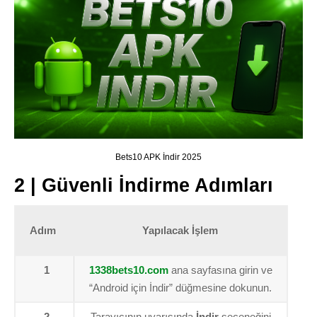
Bets10 APK İndir 2025
2 | Güvenli İndirme Adımları
Adım
Yapılacak İşlem
1
1338bets10.com
ana sayfasına girin ve
“Android için İndir” düğmesine dokunun.
2
Tarayıcının uyarısında
İndir
seçeneğini