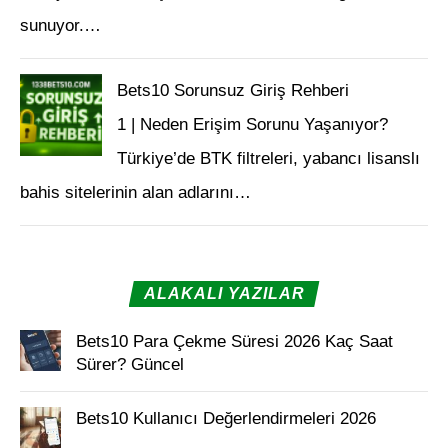
sunuyor.…
Bets10 Sorunsuz Giriş Rehberi
1 | Neden Erişim Sorunu Yaşanıyor?
Türkiye’de BTK filtreleri, yabancı lisanslı
bahis sitelerinin alan adlarını…
ALAKALI YAZILAR
Bets10 Para Çekme Süresi 2026 Kaç Saat
Sürer? Güncel
Bets10 Kullanıcı Değerlendirmeleri 2026