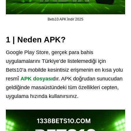
Bets10 APK İndir 2025
1 | Neden APK?
Google Play Store, gerçek para bahis
uygulamalarını Türkiye’de listelemediği için
Bets10’a mobilde kesintisiz erişmenin en kısa yolu
resmî
APK dosyası
dır. APK doğrudan sunucudan
geldiğinde masaüstündeki tüm özellikleri cepten,
uygulama hızında kullanırsınız.