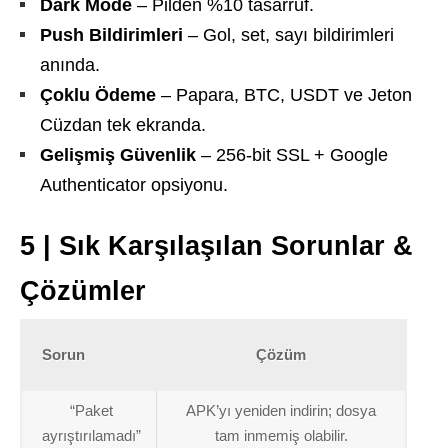
Dark Mode
– Pilden %10 tasarruf.
Push Bildirimleri
– Gol, set, sayı bildirimleri
anında.
Çoklu Ödeme
– Papara, BTC, USDT ve Jeton
Cüzdan tek ekranda.
Gelişmiş Güvenlik
– 256-bit SSL + Google
Authenticator opsiyonu.
5 | Sık Karşılaşılan Sorunlar &
Çözümler
Sorun
Çözüm
“Paket
APK’yı yeniden indirin; dosya
ayrıştırılamadı”
tam inmemiş olabilir.