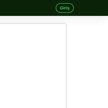
Giriş