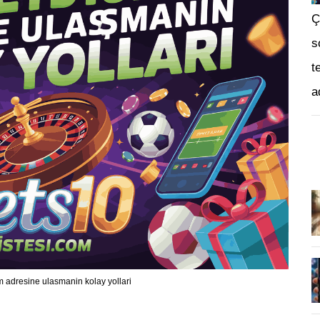
Ç
s
t
a
 adresine ulasmanin kolay yollari