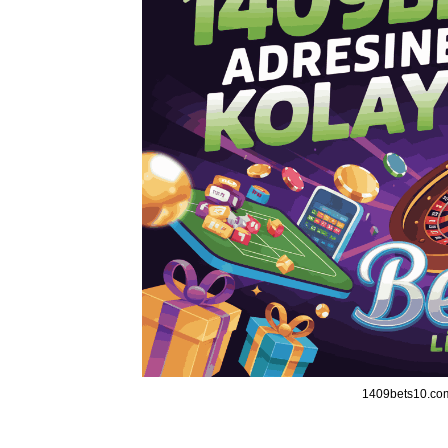
1409bets10.com