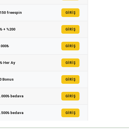
 150 freespin
GİRİŞ
0₺ + %200
GİRİŞ
.000₺
GİRİŞ
0₺ Her Ay
GİRİŞ
0 Bonus
GİRİŞ
1.000₺ bedava
GİRİŞ
1.500₺ bedava
GİRİŞ