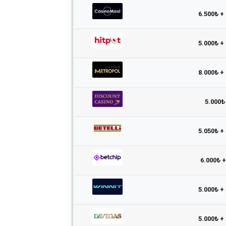
6.500₺ +
5.000₺ +
8.000₺ +
5.000₺
5.050₺ +
6.000₺ +
5.000₺ +
5.000₺ +