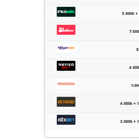
5.000₺ +
7.50
8
4.00
%30
4.000₺ + 
3.000₺ + 