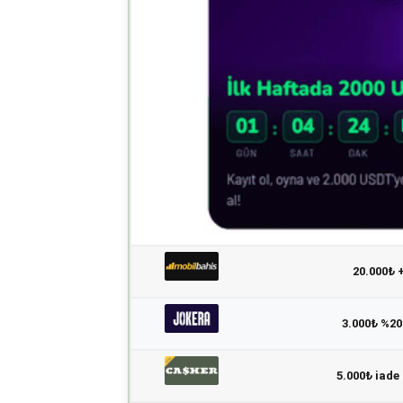
20.000₺ 
3.000₺ %20
5.000₺ iade 