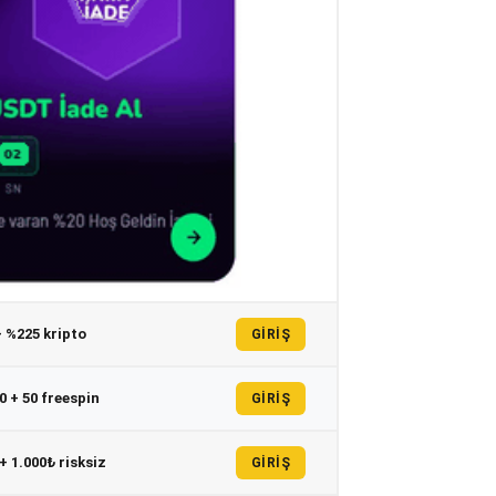
+ %225 kripto
GİRİŞ
0 + 50 freespin
GİRİŞ
+ 1.000₺ risksiz
GİRİŞ