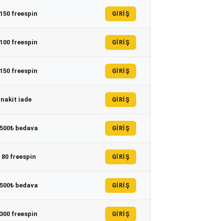
 150 freespin
GİRİŞ
 100 freespin
GİRİŞ
 150 freespin
GİRİŞ
 nakit iade
GİRİŞ
 500₺ bedava
GİRİŞ
 80 freespin
GİRİŞ
 500₺ bedava
GİRİŞ
 300 freespin
GİRİŞ