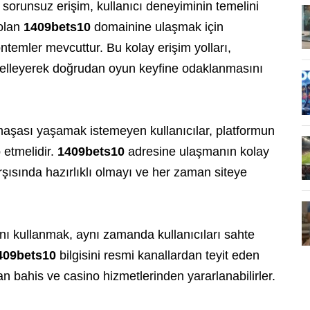
 sorunsuz erişim, kullanıcı deneyiminin temelini
 olan
1409bets10
domainine ulaşmak için
 yöntemler mevcuttur. Bu kolay erişim yolları,
gelleyerek doğrudan oyun keyfine odaklanmasını
rmaşası yaşamak istemeyen kullanıcılar, platformun
 etmelidir.
1409bets10
adresine ulaşmanın kolay
rşısında hazırlıklı olmayı ve her zaman siteye
nı kullanmak, aynı zamanda kullanıcıları sahte
409bets10
bilgisini resmi kanallardan teyit eden
n bahis ve casino hizmetlerinden yararlanabilirler.