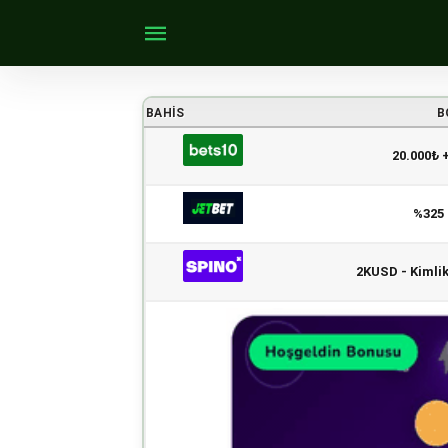
BAHIS
B
20.000₺ 
%325 
2KUSD - Kimli