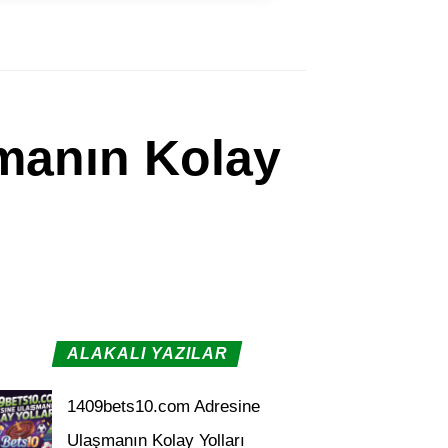
manın Kolay
ALAKALI YAZILAR
1409bets10.com Adresine
Ulaşmanın Kolay Yolları