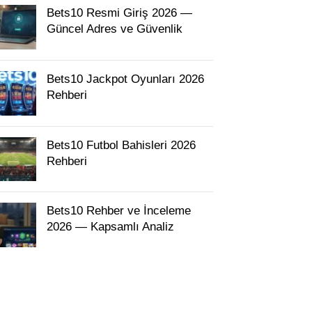
Bets10 Resmi Giriş 2026 —
Güncel Adres ve Güvenlik
Bets10 Jackpot Oyunları 2026
Rehberi
Bets10 Futbol Bahisleri 2026
Rehberi
Bets10 Rehber ve İnceleme
2026 — Kapsamlı Analiz